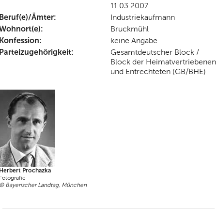
11.03.2007
Beruf(e)/Ämter:
Industriekaufmann
Wohnort(e):
Bruckmühl
Konfession:
keine Angabe
Parteizugehörigkeit:
Gesamtdeutscher Block /
Block der Heimatvertriebenen
und Entrechteten (GB/BHE)
Herbert Prochazka
Fotografie
© Bayerischer Landtag, München