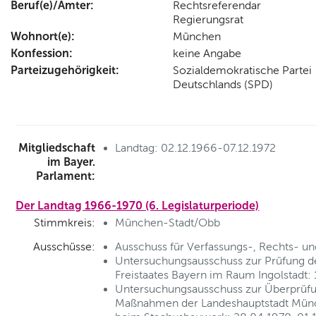
Beruf(e)/Ämter:
Rechtsreferendar
Regierungsrat
Wohnort(e):
München
Konfession:
keine Angabe
Parteizugehörigkeit:
Sozialdemokratische Partei
Deutschlands (SPD)
Mitgliedschaft
Landtag: 02.12.1966-07.12.1972
im Bayer.
Parlament:
Der Landtag 1966-1970 (6. Legislaturperiode)
Stimmkreis:
München-Stadt/Obb
Ausschüsse:
Ausschuss für Verfassungs-, Rechts- u
Untersuchungsausschuss zur Prüfung d
Freistaates Bayern im Raum Ingolstadt:
Untersuchungsausschuss zur Überprüfung
Maßnahmen der Landeshauptstadt Münc