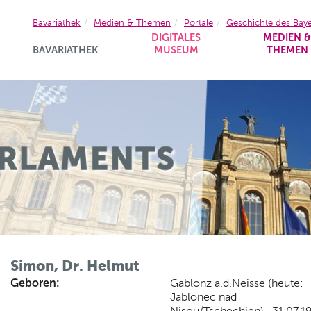
Bavariathek
Medien & Themen
Portale
Geschichte des Bay
DIGITALES
MEDIEN 
BAVARIATHEK
MUSEUM
THEMEN
Simon, Dr. Helmut
Geboren:
Gablonz a.d.Neisse (heute:
Jablonec nad
Nisou/Tschechien) , 31.07.1