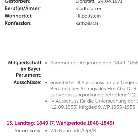
Gestorben:
Eichstätt , 24.04.1871
Beruf(e)/Ämter:
Stadtpfarrer
Wohnort(e):
Hilpoltstein
Konfession:
katholisch
Mitgliedschaft
Kammer der Abgeordneten: 1849-185
im Bayer.
Parlament:
Ausschüsse:
erweiterter III.Ausschuss für die Gege
Beratung des Antrags des Hrn.Abg.Dr.Rul
zur Verfassungsurkunde betreffend" (1
IV.Ausschuss für die Untersuchung der
(12.09.1855) Mitglied 9.WP 1855-1858,
13. Landtag: 1849 (7. Wahlperiode 1848-1849)
Stimmkreis:
Wb.Neumarkt/Opf/R