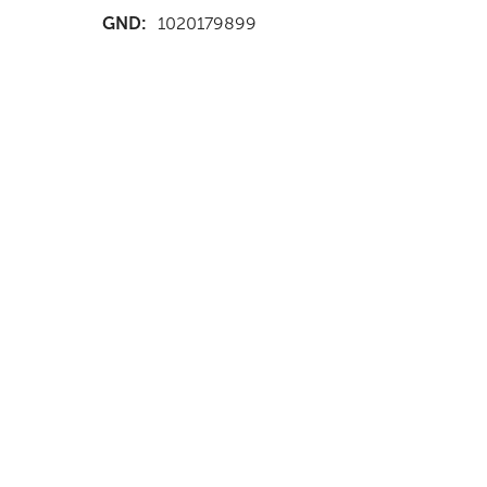
GND:
1020179899
nd Anfahrt
|
FAQs