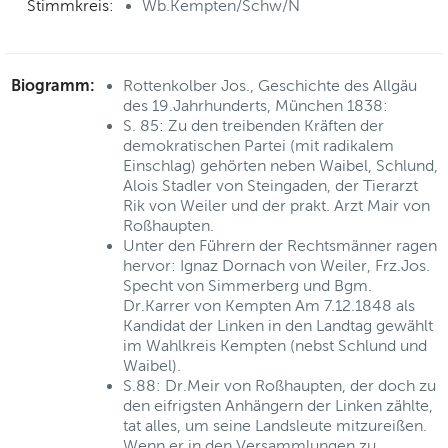
Stimmkreis:
Wb.Kempten/Schw/N
Biogramm:
Rottenkolber Jos., Geschichte des Allgäu
des 19.Jahrhunderts, München 1838:
S. 85: Zu den treibenden Kräften der
demokratischen Partei (mit radikalem
Einschlag) gehörten neben Waibel, Schlund,
Alois Stadler von Steingaden, der Tierarzt
Rik von Weiler und der prakt. Arzt Mair von
Roßhaupten.
Unter den Führern der Rechtsmänner ragen
hervor: Ignaz Dornach von Weiler, Frz.Jos.
Specht von Simmerberg und Bgm.
Dr.Karrer von Kempten Am 7.12.1848 als
Kandidat der Linken in den Landtag gewählt
im Wahlkreis Kempten (nebst Schlund und
Waibel).
S.88: Dr.Meir von Roßhaupten, der doch zu
den eifrigsten Anhängern der Linken zählte,
tat alles, um seine Landsleute mitzureißen.
Wenn er in den Versammlungen zu