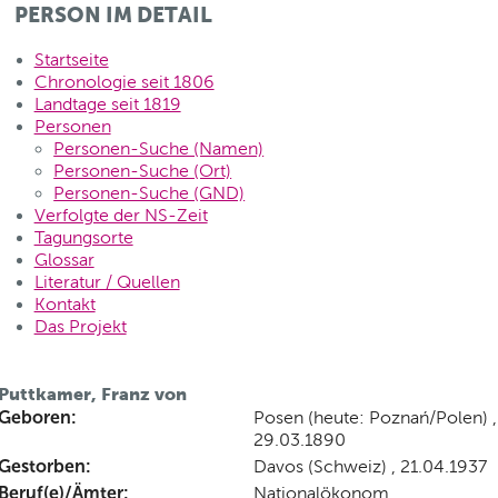
PERSON IM DETAIL
Startseite
Chronologie seit 1806
Landtage seit 1819
Personen
Personen-Suche (Namen)
Personen-Suche (Ort)
Personen-Suche (GND)
Verfolgte der NS-Zeit
Tagungsorte
Glossar
Literatur / Quellen
Kontakt
Das Projekt
Puttkamer, Franz von
Geboren:
Posen (heute: Poznań/Polen) ,
29.03.1890
Gestorben:
Davos (Schweiz) , 21.04.1937
Beruf(e)/Ämter:
Nationalökonom