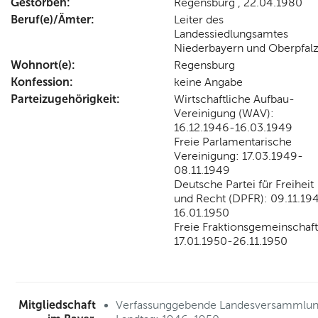
Gestorben:
Regensburg , 22.04.1980
Beruf(e)/Ämter:
Leiter des
Landessiedlungsamtes
Niederbayern und Oberpfal
Wohnort(e):
Regensburg
Konfession:
keine Angabe
Parteizugehörigkeit:
Wirtschaftliche Aufbau-
Vereinigung (WAV):
16.12.1946-16.03.1949
Freie Parlamentarische
Vereinigung: 17.03.1949-
08.11.1949
Deutsche Partei für Freiheit
und Recht (DPFR): 09.11.19
16.01.1950
Freie Fraktionsgemeinschaft
17.01.1950-26.11.1950
Mitgliedschaft
Verfassunggebende Landesversammlun