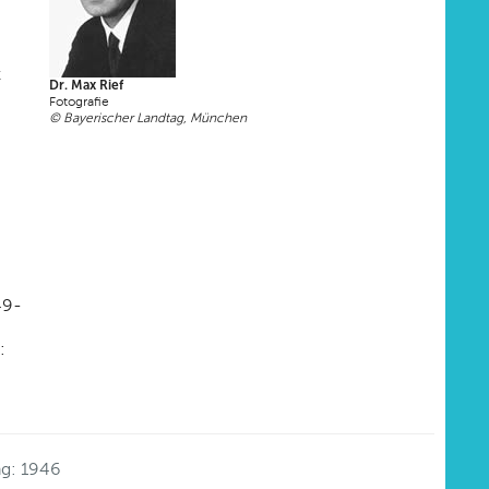
z
Dr. Max Rief
Fotografie
© Bayerischer Landtag, München
49-
:
g: 1946