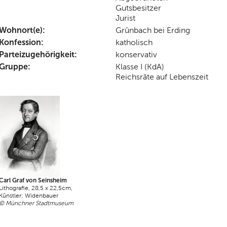
Gutsbesitzer
Jurist
Wohnort(e):
Grünbach bei Erding
Konfession:
katholisch
Parteizugehörigkeit:
konservativ
Gruppe:
Klasse I (KdA)
Reichsräte auf Lebenszeit
Carl Graf von Seinsheim
Lithografie, 28,5 x 22,5cm,
Künstler: Widenbauer
© Münchner Stadtmuseum