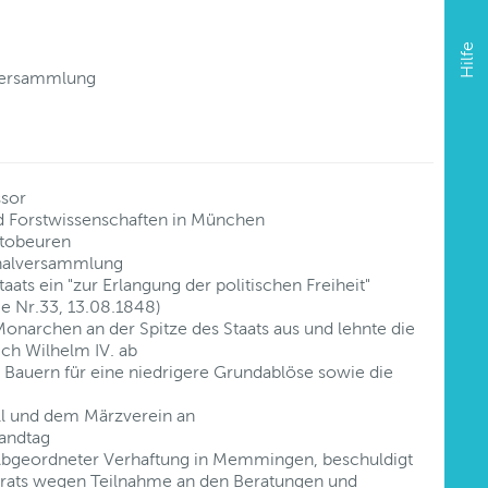
Hilfe
lversammlung
ssor
 Forstwissenschaften in München
ttobeuren
onalversammlung
aats ein "zur Erlangung der politischen Freiheit"
e Nr.33, 13.08.1848)
onarchen an der Spitze des Staats aus und lehnte die
ch Wilhelm IV. ab
r Bauern für eine niedrigere Grundablöse sowie die
ll und dem Märzverein an
Landtag
 Abgeordneter Verhaftung in Memmingen, beschuldigt
rats wegen Teilnahme an den Beratungen und