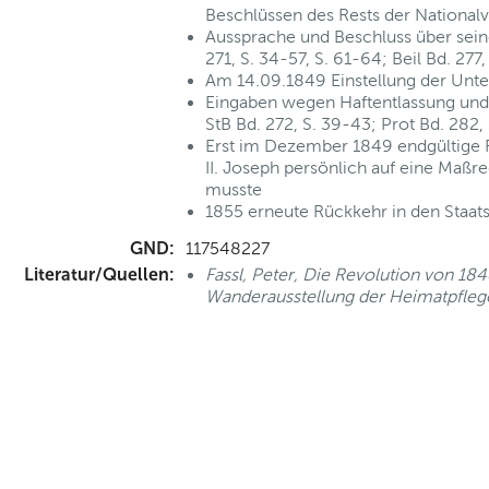
Beschlüssen des Rests der National
Aussprache und Beschluss über sein
271, S. 34-57, S. 61-64; Beil Bd. 27
Am 14.09.1849 Einstellung der Unt
Eingaben wegen Haftentlassung und 
StB Bd. 272, S. 39-43; Prot Bd. 282,
Erst im Dezember 1849 endgültige 
II. Joseph persönlich auf eine Maßr
musste
1855 erneute Rückkehr in den Staatsd
GND:
117548227
Literatur/Quellen:
Fassl, Peter, Die Revolution von 1
Wanderausstellung der Heimatpfleg