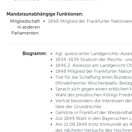
Mandatsunabhängige Funktionen:
Mitgliedschaft
1848 Mitglied der Frankfurter Nationa
in anderen
Parlamenten:
Biogramm:
Kgl. quiescierter Landgerichts-Asse
1834-1839 Studium der Rechts- und
1846 2. Assessor am Landgericht O
1848 Mitglied der Frankfurter Nati
Trat für die Schaffung eines Bundesst
(Mindelheimer Wochenblatts-Beilag
Sprach sich gegen einen erblichen M
Wahl des preußischen Königs Friedri
Vertrat besonders die Interessen de
Idee der Grundrechte
Gehörte in Frankfurt der Westendha
Juli 1849 Wahl in den Bayerischen 
Am 11.08.1849 trotz Immunität als
des nächsten Versuchs des Hochver