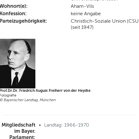
Wohnort(e):
Aham-Vils
Konfession:
keine Angabe
Parteizugehörigkeit:
Christlich-Soziale Union (CSU
(seit 1947)
Prof.Dr.Dr. Friedrich August Freiherr von der Heydte
Fotografie
© Bayerischer Landtag, München
Mitgliedschaft
Landtag: 1966-1970
im Bayer.
Parlament: