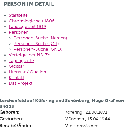
PERSON IM DETAIL
Startseite
Chronologie seit 1806
Landtage seit 1819
Personen
Personen-Suche (Namen)
Personen-Suche (Ort)
Personen-Suche (GND)
Verfolgte der NS-Zeit
Tagungsorte
Glossar
Literatur / Quellen
Kontakt
Das Projekt
Lerchenfeld auf Köfering und Schönburg, Hugo Graf von
und zu
Geboren:
Köfering , 21.08.1871
Gestorben:
München , 13.04.1944
Beruf(e)/Ämter:
Ministerpräsident