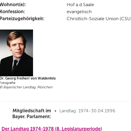
Wohnort(e):
Hof a.d.Saale
Konfession:
evangelisch
Parteizugehörigkeit:
Christlich-Soziale Union (CSU
Dr. Georg Freiherr von Waldenfels
Fotografie
© Bayerischer Landtag, München
Mitgliedschaft im
Landtag: 1974-30.04.1996
Bayer. Parlament:
Der Landtag 1974-1978 (8. Legislaturperiode)