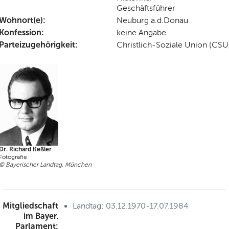
Geschäftsführer
Wohnort(e):
Neuburg a.d.Donau
Konfession:
keine Angabe
Parteizugehörigkeit:
Christlich-Soziale Union (CSU
Dr. Richard Keßler
Fotografie
© Bayerischer Landtag, München
Mitgliedschaft
Landtag: 03.12.1970-17.07.1984
im Bayer.
Parlament: