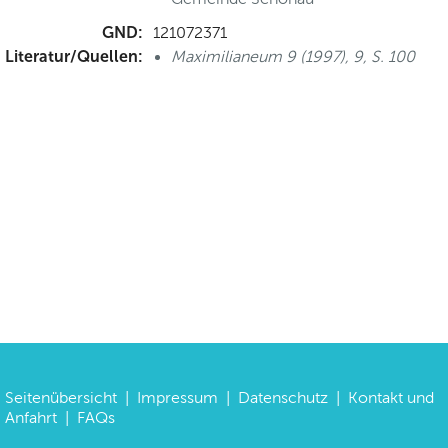
GND:
121072371
Literatur/Quellen:
Maximilianeum 9 (1997), 9, S. 100
Seitenübersicht
|
Impressum
|
Datenschutz
|
Kontakt und
Anfahrt
|
FAQs