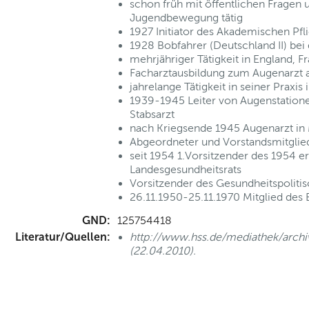
schon früh mit öffentlichen Fragen 
Jugendbewegung tätig
1927 Initiator des Akademischen Pf
1928 Bobfahrer (Deutschland II) bei
mehrjähriger Tätigkeit in England, 
Facharztausbildung zum Augenarzt an
jahrelange Tätigkeit in seiner Praxis 
1939-1945 Leiter von Augenstatione
Stabsarzt
nach Kriegsende 1945 Augenarzt 
Abgeordneter und Vorstandsmitgli
seit 1954 1.Vorsitzender des 1954 e
Landesgesundheitsrats
Vorsitzender des Gesundheitspoliti
26.11.1950-25.11.1970 Mitglied des
GND:
125754418
Literatur/Quellen:
http://www.hss.de/mediathek/archiv-
(22.04.2010).