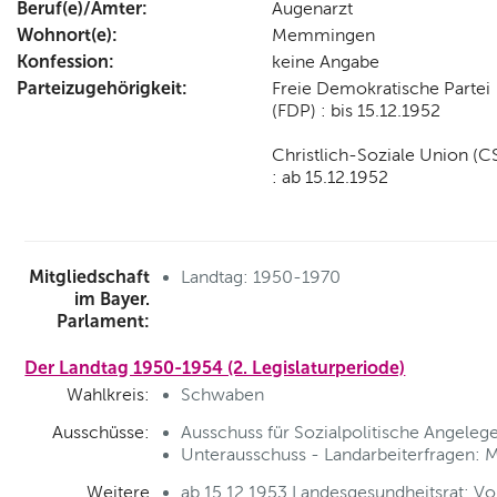
Beruf(e)/Ämter:
Augenarzt
Wohnort(e):
Memmingen
Konfession:
keine Angabe
Parteizugehörigkeit:
Freie Demokratische Partei
(FDP) : bis 15.12.1952
Christlich-Soziale Union (C
: ab 15.12.1952
Mitgliedschaft
Landtag: 1950-1970
im Bayer.
Parlament:
Der Landtag 1950-1954 (2. Legislaturperiode)
Wahlkreis:
Schwaben
Ausschüsse:
Ausschuss für Sozialpolitische Angelege
Unterausschuss - Landarbeiterfragen: M
Weitere
ab 15.12.1953 Landesgesundheitsrat: Vo