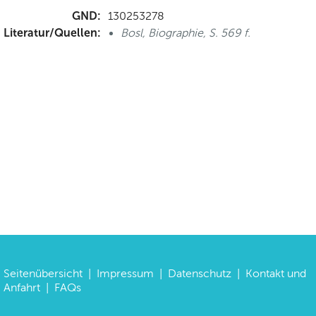
GND:
130253278
Literatur/Quellen:
Bosl, Biographie, S. 569 f.
Seitenübersicht
|
Impressum
|
Datenschutz
|
Kontakt und
Anfahrt
|
FAQs