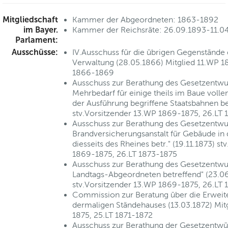
Mitgliedschaft
Kammer der Abgeordneten: 1863-1892
im Bayer.
Kammer der Reichsräte: 26.09.1893-11.0
Parlament:
Ausschüsse:
IV.Ausschuss für die übrigen Gegenstände 
Verwaltung (28.05.1866) Mitglied 11.WP 1
1866-1869
Ausschuss zur Berathung des Gesetzentwur
Mehrbedarf für einige theils im Baue vollen
der Ausführung begriffene Staatsbahnen bet
stv.Vorsitzender 13.WP 1869-1875, 26.LT 
Ausschuss zur Berathung des Gesetzentwur
Brandversicherungsanstalt für Gebäude in 
diesseits des Rheines betr." (19.11.1873) s
1869-1875, 26.LT 1873-1875
Ausschuss zur Berathung des Gesetzentwur
Landtags-Abgeordneten betreffend" (23.0
stv.Vorsitzender 13.WP 1869-1875, 26.LT 
Commission zur Beratung über die Erweit
dermaligen Ständehauses (13.03.1872) Mit
1875, 25.LT 1871-1872
Ausschuss zur Berathung der Gesetzentwür