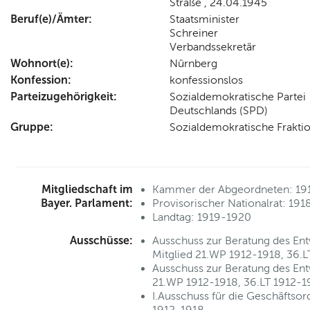
Straße , 24.04.1945
Beruf(e)/Ämter:
Staatsminister
Schreiner
Verbandssekretär
Wohnort(e):
Nürnberg
Konfession:
konfessionslos
Parteizugehörigkeit:
Sozialdemokratische Partei
Deutschlands (SPD)
Gruppe:
Sozialdemokratische Frakti
Mitgliedschaft im
Kammer der Abgeordneten: 19
Bayer. Parlament:
Provisorischer Nationalrat: 19
Landtag: 1919-1920
Ausschüsse:
Ausschuss zur Beratung des En
Mitglied 21.WP 1912-1918, 36.
Ausschuss zur Beratung des Ent
21.WP 1912-1918, 36.LT 1912-1
I.Ausschuss für die Geschäftso
1912-1918