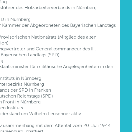
ätig
ührer des Holzarbeiterverbands in Nürnberg
PD in Nürnberg
der Kammer der Abgeordneten des Bayerischen Landtags
rovisorischen Nationalrats (Mitglied des alten
ion)
gsvertreter und Generalkommandeur des III.
 Bayerischen Landtags (SPD)
rg
taatsminister für militärische Angelegenheiten in den
nstituts in Nürnberg
terbezirks Nürnberg
tands der SPD in Franken
eutschen Reichstags (SPD)
n Front in Nürnberg
n Instituts
iderstand um Wilhelm Leuschner aktiv
 Zusammenhang mit dem Attentat vom 20. Juli 1944
anienburg inhaftiert