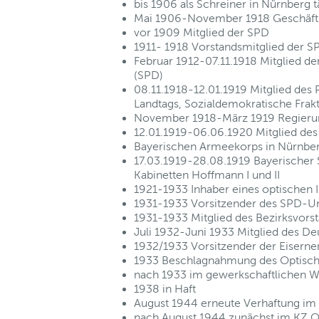
bis 1906 als Schreiner in Nürnberg t
Mai 1906-November 1918 Geschäftsf
vor 1909 Mitglied der SPD
1911- 1918 Vorstandsmitglied der S
Februar 1912-07.11.1918 Mitglied 
(SPD)
08.11.1918-12.01.1919 Mitglied des P
Landtags, Sozialdemokratische Frakt
November 1918-März 1919 Regierun
12.01.1919-06.06.1920 Mitglied des
Bayerischen Armeekorps in Nürnbe
17.03.1919-28.08.1919 Bayerischer S
Kabinetten Hoffmann I und II
1921-1933 Inhaber eines optischen I
1931-1933 Vorsitzender des SPD-Un
1931-1933 Mitglied des Bezirksvors
Juli 1932-Juni 1933 Mitglied des D
1932/1933 Vorsitzender der Eiserne
1933 Beschlagnahmung des Optische
nach 1933 im gewerkschaftlichen W
1938 in Haft
August 1944 erneute Verhaftung im
nach August 1944 zunächst im KZ Or