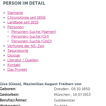
PERSON IM DETAIL
Startseite
Chronologie seit 1806
Landtage seit 1819
Personen
Personen-Suche (Namen)
Personen-Suche (Ort)
Personen-Suche (GND)
Verfolgte der NS-Zeit
Tagungsorte
Glossar
Literatur / Quellen
Kontakt
Das Projekt
Gise (Giese), Maximilian August Freiherr von
Geboren:
Dresden , 05.10.1850
Gestorben:
München , 14.07.1913
Beruf(e)/Ämter:
Gutsbesitzer
Wohnort(e):
Teublitz