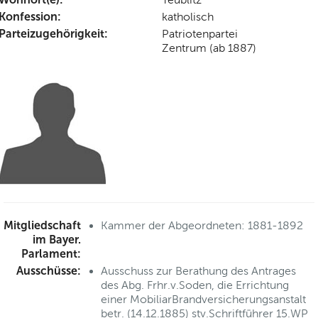
Konfession:
katholisch
Parteizugehörigkeit:
Patriotenpartei
Zentrum (ab 1887)
Mitgliedschaft
Kammer der Abgeordneten: 1881-1892
im Bayer.
Parlament:
Ausschüsse:
Ausschuss zur Berathung des Antrages
des Abg. Frhr.v.Soden, die Errichtung
einer MobiliarBrandversicherungsanstalt
betr. (14.12.1885) stv.Schriftführer 15.WP