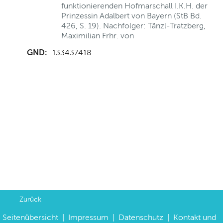
funktionierenden Hofmarschall I.K.H. der
Prinzessin Adalbert von Bayern (StB Bd.
426, S. 19). Nachfolger: Tänzl-Tratzberg,
Maximilian Frhr. von
GND:
133437418
Zurück
Seitenübersicht
|
Impressum
|
Datenschutz
|
Kontakt und