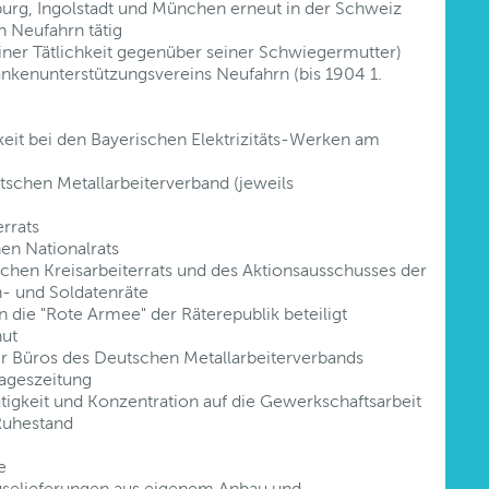
burg, Ingolstadt und München erneut in der Schweiz
n Neufahrn tätig
ner Tätlichkeit gegenüber seiner Schwiegermutter)
nkenunterstützungsvereins Neufahrn (bis 1904 1.
keit bei den Bayerischen Elektrizitäts-Werken am
utschen Metallarbeiterverband (jeweils
rrats
en Nationalrats
chen Kreisarbeiterrats und des Aktionsausschusses der
n- und Soldatenräte
 die "Rote Armee" der Räterepublik beteiligt
hut
r Büros des Deutschen Metallarbeiterverbands
Tageszeitung
tigkeit und Konzentration auf die Gewerkschaftsarbeit
 Ruhestand
e
elieferungen aus eigenem Anbau und