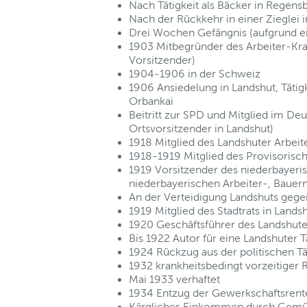
Nach Tätigkeit als Bäcker in Regens
Nach der Rückkehr in einer Zieglei i
Drei Wochen Gefängnis (aufgrund ei
1903 Mitbegründer des Arbeiter-Kra
Vorsitzender)
1904-1906 in der Schweiz
1906 Ansiedelung in Landshut, Tätig
Orbankai
Beitritt zur SPD und Mitglied im De
Ortsvorsitzender in Landshut)
1918 Mitglied des Landshuter Arbeite
1918-1919 Mitglied des Provisorisch
1919 Vorsitzender des niederbayeris
niederbayerischen Arbeiter-, Bauer
An der Verteidigung Landshuts gegen
1919 Mitglied des Stadtrats in Lands
1920 Geschäftsführer des Landshute
Bis 1922 Autor für eine Landshuter 
1924 Rückzug aus der politischen Tä
1932 krankheitsbedingt vorzeitiger
Mai 1933 verhaftet
1934 Entzug der Gewerkschaftsrent
Kärgliches Einkommen durch Gemüs