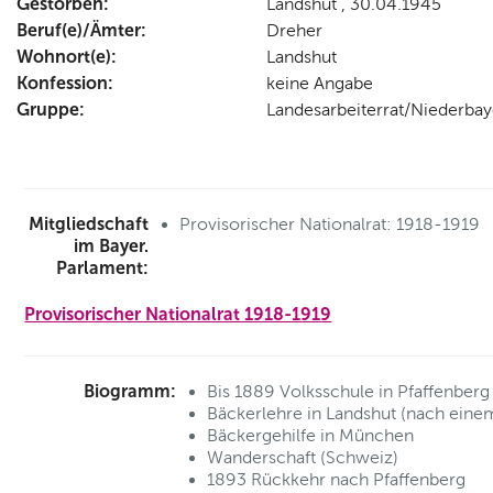
Gestorben:
Landshut , 30.04.1945
Beruf(e)/Ämter:
Dreher
Wohnort(e):
Landshut
Konfession:
keine Angabe
Gruppe:
Landesarbeiterrat/Niederba
Mitgliedschaft
Provisorischer Nationalrat: 1918-1919
im Bayer.
Parlament:
Provisorischer Nationalrat 1918-1919
Biogramm:
Bis 1889 Volksschule in Pfaffenberg
Bäckerlehre in Landshut (nach ein
Bäckergehilfe in München
Wanderschaft (Schweiz)
1893 Rückkehr nach Pfaffenberg