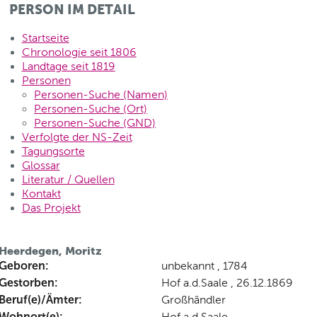
PERSON IM DETAIL
Startseite
Chronologie seit 1806
Landtage seit 1819
Personen
Personen-Suche (Namen)
Personen-Suche (Ort)
Personen-Suche (GND)
Verfolgte der NS-Zeit
Tagungsorte
Glossar
Literatur / Quellen
Kontakt
Das Projekt
Heerdegen, Moritz
Geboren:
unbekannt , 1784
Gestorben:
Hof a.d.Saale , 26.12.1869
Beruf(e)/Ämter:
Großhändler
Wohnort(e):
Hof a.d.Saale