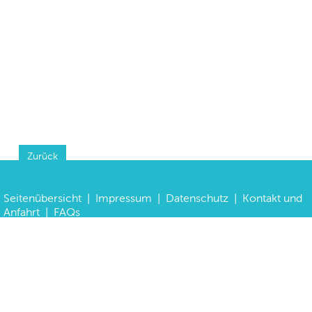
Zurück
Seitenübersicht
|
Impressum
|
Datenschutz
|
Kontakt und
Anfahrt
|
FAQs
©
Haus der Bayerischen Geschichte