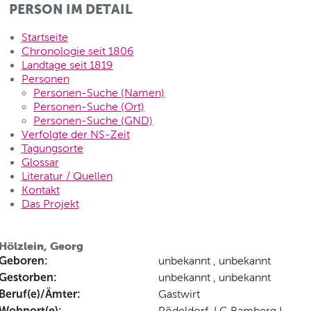
PERSON IM DETAIL
Startseite
Chronologie seit 1806
Landtage seit 1819
Personen
Personen-Suche (Namen)
Personen-Suche (Ort)
Personen-Suche (GND)
Verfolgte der NS-Zeit
Tagungsorte
Glossar
Literatur / Quellen
Kontakt
Das Projekt
Hölzlein, Georg
Geboren:
unbekannt , unbekannt
Gestorben:
unbekannt , unbekannt
Beruf(e)/Ämter:
Gastwirt
Wohnort(e):
Pödeldorf, LG Bamberg I