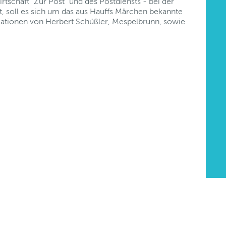
tschaft "Zur Post" und des Postdiensts - bei der
rt, soll es sich um das aus Hauffs Märchen bekannte
mationen von Herbert Schüßler, Mespelbrunn, sowie