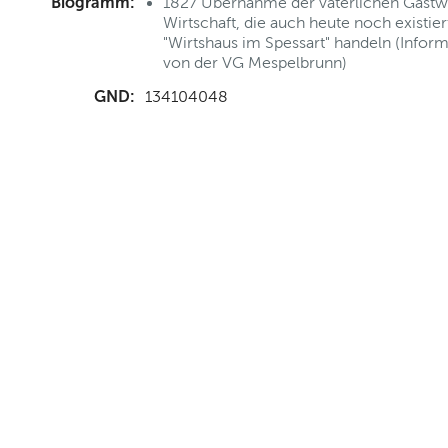
Biogramm:
1827 Übernahme der väterlichen Gastwir
Wirtschaft, die auch heute noch existie
"Wirtshaus im Spessart" handeln (Infor
von der VG Mespelbrunn)
GND:
134104048
nd Anfahrt
|
FAQs