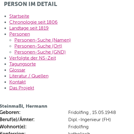
PERSON IM DETAIL
Startseite
Chronologie seit 1806
Landtage seit 1819
Personen
Personen-Suche (Namen)
Personen-Suche (Ort)
Personen-Suche (GND)
Verfolgte der NS-Zeit
Tagungsorte
Glossar
Literatur / Quellen
Kontakt
Das Projekt
Steinmaßl, Hermann
Geboren:
Fridolfing , 15.05.1948
Beruf(e)/Ämter:
Dipl.-Ingenieur (FH)
Wohnort(e):
Fridolfing
Konfession:
katholisch