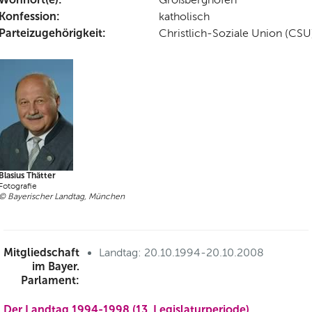
Konfession:
katholisch
Parteizugehörigkeit:
Christlich-Soziale Union (CSU
Blasius Thätter
Fotografie
© Bayerischer Landtag, München
Mitgliedschaft
Landtag: 20.10.1994-20.10.2008
im Bayer.
Parlament:
Der Landtag 1994-1998 (13. Legislaturperiode)