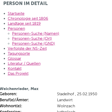
PERSON IM DETAIL
Startseite
Chronologie seit 1806
Landtage seit 1819
Personen
Personen-Suche (Namen)
Personen-Suche (Ort)
Personen-Suche (GND)
Verfolgte der NS-Zeit
Tagungsorte
Glossar
Literatur / Quellen
Kontakt
Das Projekt
Weichenrieder, Max
Geboren:
Stadelhof , 25.02.1950
Beruf(e)/Ämter:
Landwirt
Wohnort(e):
Wolnzach
Konfession:
katholisch