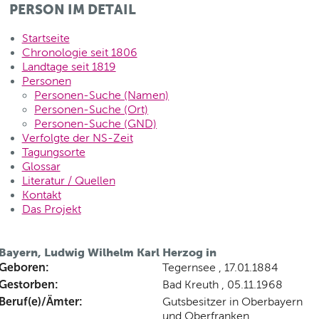
PERSON IM DETAIL
Startseite
Chronologie seit 1806
Landtage seit 1819
Personen
Personen-Suche (Namen)
Personen-Suche (Ort)
Personen-Suche (GND)
Verfolgte der NS-Zeit
Tagungsorte
Glossar
Literatur / Quellen
Kontakt
Das Projekt
Bayern, Ludwig Wilhelm Karl Herzog in
Geboren:
Tegernsee , 17.01.1884
Gestorben:
Bad Kreuth , 05.11.1968
Beruf(e)/Ämter:
Gutsbesitzer in Oberbayern
und Oberfranken