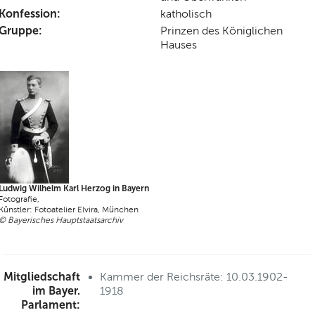
Konfession:
katholisch
Gruppe:
Prinzen des Königlichen
Hauses
Ludwig Wilhelm Karl Herzog in Bayern
Fotografie,
Künstler: Fotoatelier Elvira, München
© Bayerisches Hauptstaatsarchiv
Mitgliedschaft
Kammer der Reichsräte: 10.03.1902-
im Bayer.
1918
Parlament: