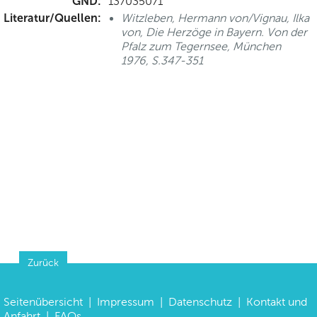
GND:
137035071
Literatur/Quellen:
Witzleben, Hermann von/Vignau, Ilka
von, Die Herzöge in Bayern. Von der
Pfalz zum Tegernsee, München
1976, S.347-351
Zurück
Seitenübersicht
|
Impressum
|
Datenschutz
|
Kontakt und
Anfahrt
|
FAQs