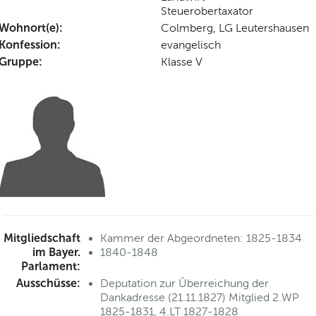
Steuerobertaxator
Wohnort(e):
Colmberg, LG Leutershausen
Konfession:
evangelisch
Gruppe:
Klasse V
Mitgliedschaft
Kammer der Abgeordneten: 1825-1834
im Bayer.
1840-1848
Parlament:
Ausschüsse:
Deputation zur Überreichung der
Dankadresse (21.11.1827) Mitglied 2.WP
1825-1831, 4.LT 1827-1828