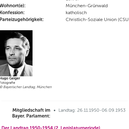
Wohnort(e):
München-Grünwald
Konfession:
katholisch
Parteizugehörigkeit:
Christlich-Soziale Union (CSU
Hugo Geiger
Fotografie
© Bayerischer Landtag, München
Mitgliedschaft im
Landtag: 26.11.1950-06.09.1953
Bayer. Parlament:
Der Landtag 1950-1954 (2. Legislaturperiode)