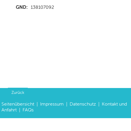
GND:
138107092
Zurück
Seitenübersicht
|
Impressum
|
Datenschutz
|
Kontakt und
Anfahrt
|
FAQs