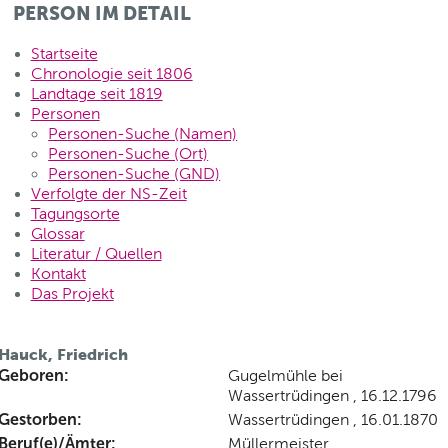
PERSON IM DETAIL
Startseite
Chronologie seit 1806
Landtage seit 1819
Personen
Personen-Suche (Namen)
Personen-Suche (Ort)
Personen-Suche (GND)
Verfolgte der NS-Zeit
Tagungsorte
Glossar
Literatur / Quellen
Kontakt
Das Projekt
Hauck, Friedrich
Geboren:
Gugelmühle bei
Wassertrüdingen , 16.12.1796
Gestorben:
Wassertrüdingen , 16.01.1870
Beruf(e)/Ämter:
Müllermeister