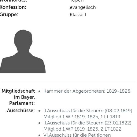
Konfession:
evangelisch
Gruppe:
Klasse I
Mitgliedschaft
Kammer der Abgeordneten: 1819-1828
im Bayer.
Parlament:
Ausschüsse:
II.Ausschuss für die Steuern (08.02.1819)
Mitglied 1.WP 1819-1825, 1.LT 1819
II.Ausschuss für die Steuern (23.01.1822)
Mitglied 1.WP 1819-1825, 2.LT 1822
VI.Ausschuss für die Petitionen