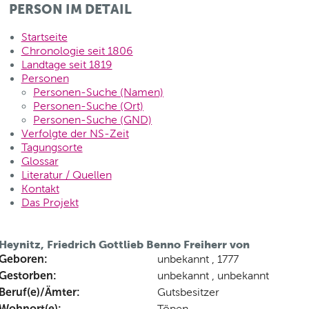
PERSON IM DETAIL
Startseite
Chronologie seit 1806
Landtage seit 1819
Personen
Personen-Suche (Namen)
Personen-Suche (Ort)
Personen-Suche (GND)
Verfolgte der NS-Zeit
Tagungsorte
Glossar
Literatur / Quellen
Kontakt
Das Projekt
Heynitz, Friedrich Gottlieb Benno Freiherr von
Geboren:
unbekannt , 1777
Gestorben:
unbekannt , unbekannt
Beruf(e)/Ämter:
Gutsbesitzer
Wohnort(e):
Töpen