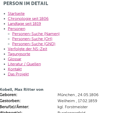
PERSON IM DETAIL
Startseite
Chronologie seit 1806
Landtage seit 1819
Personen
Personen-Suche (Namen)
Personen-Suche (Ort)
Personen-Suche (GND)
Verfolgte der NS-Zeit
Tagungsorte
Glossar
Literatur / Quellen
Kontakt
Das Projekt
Kobell, Max Ritter von
Geboren:
München , 24.05.1806
Gestorben:
Weilheim , 17.02.1859
Beruf(e)/Ämter:
kgl. Forstmeister
Wohnort(e):
Burglengenfeld