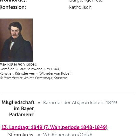
Konfession:
katholisch
Max Ritter von Kobell
Gemälde Öl auf Leinwand, um 1840,
Künstler: Künstler verm. Wilhelm von Kobell
© Privatbesitz Walter Ostermayr, Stadlern
Mitgliedschaft
Kammer der Abgeordneten: 1849
im Bayer.
Parlament:
13. Landtag: 1849 (7. Wahlperiode 1848-1849)
Stimmkreis:
Wb.Regensburg/Opf/R