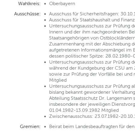
Wahlkreis:
Oberbayern
Ausschüsse:
Ausschuss für Sicherheitsfragen: 30.10
Ausschuss für Staatshaushalt und Finan
Untersuchungsausschuss zur Prüfung de
Innern und der ihm nachgeordneten B
Staatsangehörigen von Ostblockländern
Zusammenhang mit der Abschiebung de
aufgetretenen Informationsmängel im B
dessen politischer Spitze: 28.02.1980-0
Untersuchungsausschuss zur Prüfung de
während der Kundgebung der CSU am 2
sowie zur Prüfung der Vorfälle bei un
Mitglied
Untersuchungsausschuss zur Prüfung al
bislang bekannt gewordener Verhaltungs
Abteilung Staatsschutz Dr. Langemann s
insbesondere der jeweiligen Dienstvorg
01.04.1982-13.09.1982 Mitglied
Zwischenausschuss: 23.07.1982-20.10.1
Gremien:
Beirat beim Landesbeauftragten für den