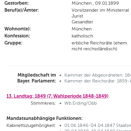
Gestorben:
München , 09.01.1899
Beruf(e)/Ämter:
Vorsitzender im Ministerrat
Jurist
Gesandter
Wohnort(e):
München
Konfession:
katholisch
Gruppe:
erbliche Reichsräte (ehem.
nicht reichsständisch)
Mitgliedschaft im
Kammer der Abgeordneten: 18
Bayer. Parlament:
Kammer der Reichsräte: 1859-
13. Landtag: 1849 (7. Wahlperiode 1848-1849)
Stimmkreis:
Wb.Erding/Obb
Mandatsunabhängige Funktionen:
Kabinettszugehörigkeit:
01.06.1846-04.04.1847 Staatsm