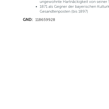
ungewohnte Hartnäckigkeit von seiner 
1871 als Gegner der bayerischen Kultu
Gesandtenposten (bis 1897)
GND:
118659928
nd Anfahrt
|
FAQs