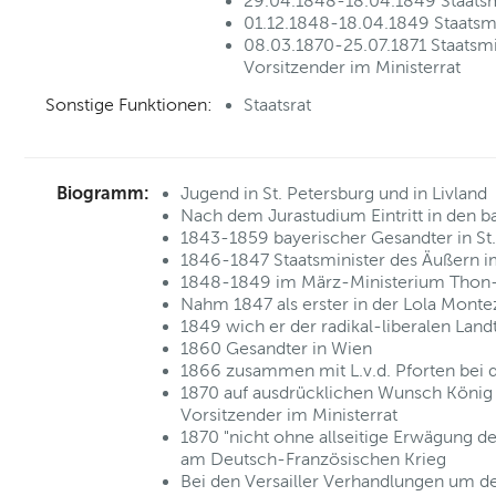
29.04.1848-18.04.1849 Staatsm
01.12.1848-18.04.1849 Staatsmi
08.03.1870-25.07.1871 Staatsmi
Vorsitzender im Ministerrat
Sonstige Funktionen:
Staatsrat
Biogramm:
Jugend in St. Petersburg und in Livland
Nach dem Jurastudium Eintritt in den b
1843-1859 bayerischer Gesandter in St
1846-1847 Staatsminister des Äußern im
1848-1849 im März-Ministerium Thon
Nahm 1847 als erster in der Lola Monte
1849 wich er der radikal-liberalen Lan
1860 Gesandter in Wien
1866 zusammen mit L.v.d. Pforten bei d
1870 auf ausdrücklichen Wunsch König 
Vorsitzender im Ministerrat
1870 "nicht ohne allseitige Erwägung d
am Deutsch-Französischen Krieg
Bei den Versailler Verhandlungen um de