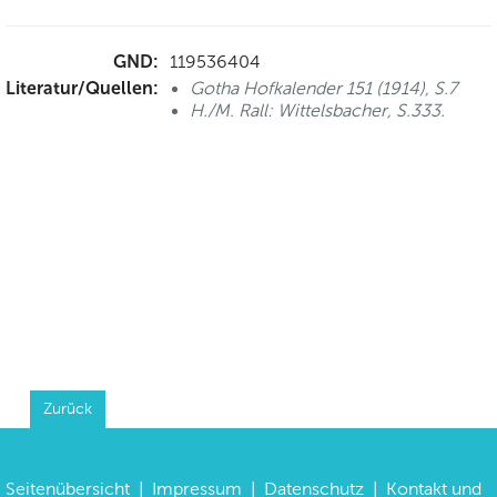
GND:
119536404
Literatur/Quellen:
Gotha Hofkalender 151 (1914), S.7
H./M. Rall: Wittelsbacher, S.333.
Zurück
Seitenübersicht
|
Impressum
|
Datenschutz
|
Kontakt und