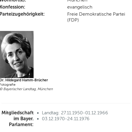
Konfession:
evangelisch
Parteizugehörigkeit:
Freie Demokratische Partei
(FDP)
Dr. Hildegard Hamm-Brücher
Fotografie
© Bayerischer Landtag, München
Mitgliedschaft
Landtag: 27.11.1950-01.12.1966
im Bayer.
03.12.1970-24.11.1976
Parlament: