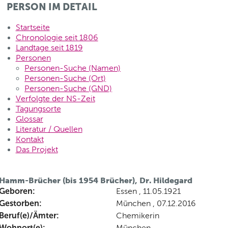
PERSON IM DETAIL
Startseite
Chronologie seit 1806
Landtage seit 1819
Personen
Personen-Suche (Namen)
Personen-Suche (Ort)
Personen-Suche (GND)
Verfolgte der NS-Zeit
Tagungsorte
Glossar
Literatur / Quellen
Kontakt
Das Projekt
Hamm-Brücher (bis 1954 Brücher), Dr. Hildegard
Geboren:
Essen , 11.05.1921
Gestorben:
München , 07.12.2016
Beruf(e)/Ämter:
Chemikerin
Wohnort(e):
München