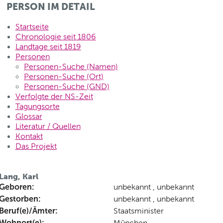
PERSON IM DETAIL
Startseite
Chronologie seit 1806
Landtage seit 1819
Personen
Personen-Suche (Namen)
Personen-Suche (Ort)
Personen-Suche (GND)
Verfolgte der NS-Zeit
Tagungsorte
Glossar
Literatur / Quellen
Kontakt
Das Projekt
Lang, Karl
Geboren:
unbekannt , unbekannt
Gestorben:
unbekannt , unbekannt
Beruf(e)/Ämter:
Staatsminister
Wohnort(e):
München