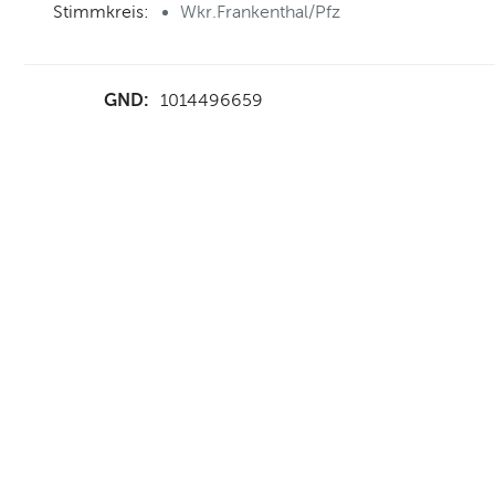
Stimmkreis:
Wkr.Frankenthal/Pfz
GND:
1014496659
nd Anfahrt
|
FAQs