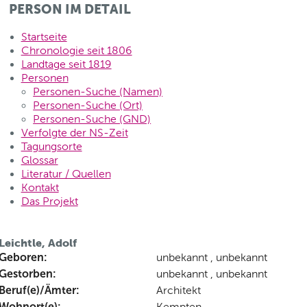
PERSON IM DETAIL
Startseite
Chronologie seit 1806
Landtage seit 1819
Personen
Personen-Suche (Namen)
Personen-Suche (Ort)
Personen-Suche (GND)
Verfolgte der NS-Zeit
Tagungsorte
Glossar
Literatur / Quellen
Kontakt
Das Projekt
Leichtle, Adolf
Geboren:
unbekannt , unbekannt
Gestorben:
unbekannt , unbekannt
Beruf(e)/Ämter:
Architekt
Wohnort(e):
Kempten