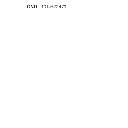
GND:
1014572479
nd Anfahrt
|
FAQs