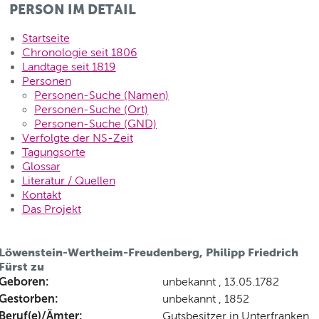
PERSON IM DETAIL
Startseite
Chronologie seit 1806
Landtage seit 1819
Personen
Personen-Suche (Namen)
Personen-Suche (Ort)
Personen-Suche (GND)
Verfolgte der NS-Zeit
Tagungsorte
Glossar
Literatur / Quellen
Kontakt
Das Projekt
Löwenstein-Wertheim-Freudenberg, Philipp Friedrich
Fürst zu
Geboren:
unbekannt , 13.05.1782
Gestorben:
unbekannt , 1852
Beruf(e)/Ämter:
Gutsbesitzer in Unterfranken,