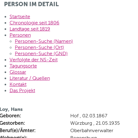
PERSON IM DETAIL
Startseite
Chronologie seit 1806
Landtage seit 1819
Personen
Personen-Suche (Namen)
Personen-Suche (Ort)
Personen-Suche (GND)
Verfolgte der NS-Zeit
Tagungsorte
Glossar
Literatur / Quellen
Kontakt
Das Projekt
Loy, Hans
Geboren:
Hof , 02.03.1867
Gestorben:
Würzburg , 21.05.1935
Beruf(e)/Ämter:
Oberbahnverwalter
Wohnort(e):
Regensburg