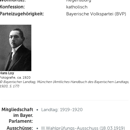
Konfession:
katholisch
Parteizugehörigkeit:
Bayerische Volkspartei (BVP)
Hans Loy
Fotografie, ca. 1920
© Bayerischer Landtag, München (Amtliches Handbuch des Bayerischen Landtags,
1920, S. 177)
Mitgliedschaft
Landtag: 1919-1920
im Bayer.
Parlament:
Ausschüsse:
III.Wahlprüfungs-Ausschuss (18.03.1919)