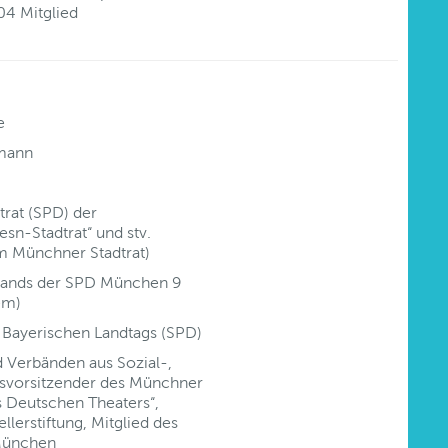
04 Mitglied
e
fmann
rat (SPD) der
sn-Stadtrat“ und stv.
im Münchner Stadtrat)
rbands der SPD München 9
em)
 Bayerischen Landtags (SPD)
d Verbänden aus Sozial-,
atsvorsitzender des Münchner
s Deutschen Theaters“,
lerstiftung, Mitglied des
 München