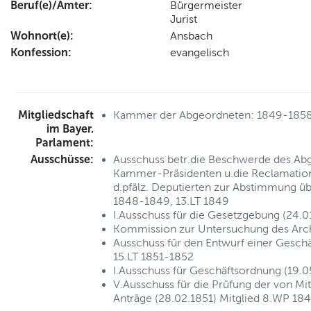
Beruf(e)/Ämter:
Bürgermeister
Jurist
Wohnort(e):
Ansbach
Konfession:
evangelisch
Mitgliedschaft
Kammer der Abgeordneten: 1849-185
im Bayer.
Parlament:
Ausschüsse:
Ausschuss betr.die Beschwerde des Abg
Kammer-Präsidenten u.die Reclamation 
d.pfälz. Deputierten zur Abstimmung ü
1848-1849, 13.LT 1849
I.Ausschuss für die Gesetzgebung (24.
Kommission zur Untersuchung des Arch
Ausschuss für den Entwurf einer Gesch
15.LT 1851-1852
I.Ausschuss für Geschäftsordnung (19.0
V.Ausschuss für die Prüfung der von M
Anträge (28.02.1851) Mitglied 8.WP 18