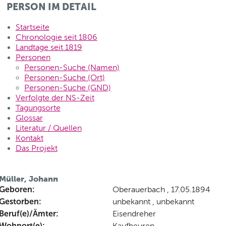
PERSON IM DETAIL
Startseite
Chronologie seit 1806
Landtage seit 1819
Personen
Personen-Suche (Namen)
Personen-Suche (Ort)
Personen-Suche (GND)
Verfolgte der NS-Zeit
Tagungsorte
Glossar
Literatur / Quellen
Kontakt
Das Projekt
Müller, Johann
Geboren:
Oberauerbach , 17.05.1894
Gestorben:
unbekannt , unbekannt
Beruf(e)/Ämter:
Eisendreher
Wohnort(e):
Kaufbeuren