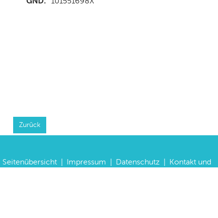
GND:
101551698X
Zurück
Seitenübersicht
|
Impressum
|
Datenschutz
|
Kontakt und
Anfahrt
|
FAQs