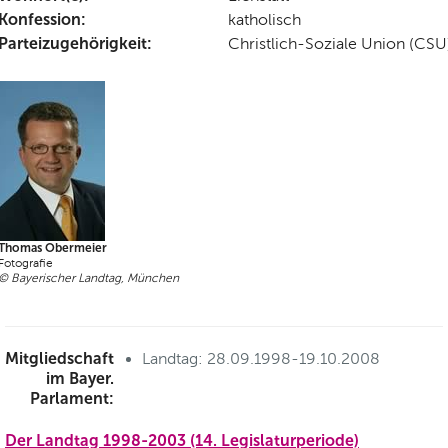
Konfession:
katholisch
Parteizugehörigkeit:
Christlich-Soziale Union (CSU
Thomas Obermeier
Fotografie
© Bayerischer Landtag, München
Mitgliedschaft
Landtag: 28.09.1998-19.10.2008
im Bayer.
Parlament:
Der Landtag 1998-2003 (14. Legislaturperiode)