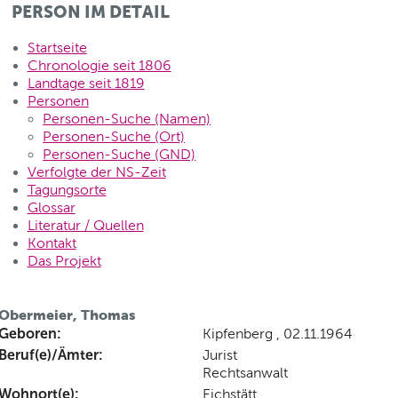
PERSON IM DETAIL
Startseite
Chronologie seit 1806
Landtage seit 1819
Personen
Personen-Suche (Namen)
Personen-Suche (Ort)
Personen-Suche (GND)
Verfolgte der NS-Zeit
Tagungsorte
Glossar
Literatur / Quellen
Kontakt
Das Projekt
Obermeier, Thomas
Geboren:
Kipfenberg , 02.11.1964
Beruf(e)/Ämter:
Jurist
Rechtsanwalt
Wohnort(e):
Eichstätt