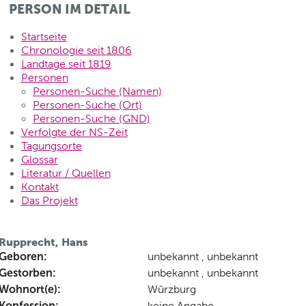
PERSON IM DETAIL
Startseite
Chronologie seit 1806
Landtage seit 1819
Personen
Personen-Suche (Namen)
Personen-Suche (Ort)
Personen-Suche (GND)
Verfolgte der NS-Zeit
Tagungsorte
Glossar
Literatur / Quellen
Kontakt
Das Projekt
Rupprecht, Hans
Geboren:
unbekannt , unbekannt
Gestorben:
unbekannt , unbekannt
Wohnort(e):
Würzburg
Konfession:
keine Angabe