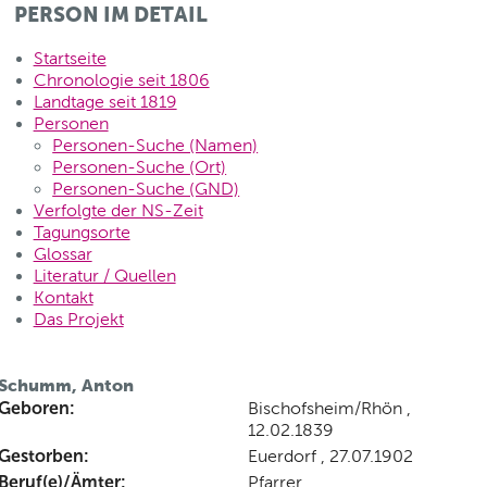
PERSON IM DETAIL
Startseite
Chronologie seit 1806
Landtage seit 1819
Personen
Personen-Suche (Namen)
Personen-Suche (Ort)
Personen-Suche (GND)
Verfolgte der NS-Zeit
Tagungsorte
Glossar
Literatur / Quellen
Kontakt
Das Projekt
Schumm, Anton
Geboren:
Bischofsheim/Rhön ,
12.02.1839
Gestorben:
Euerdorf , 27.07.1902
Beruf(e)/Ämter:
Pfarrer