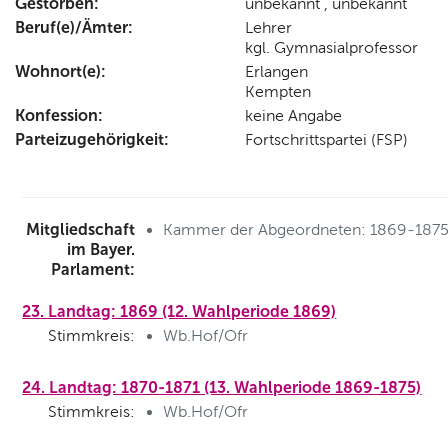
Gestorben:
unbekannt , unbekannt
Beruf(e)/Ämter:
Lehrer
kgl. Gymnasialprofessor
Wohnort(e):
Erlangen
Kempten
Konfession:
keine Angabe
Parteizugehörigkeit:
Fortschrittspartei (FSP)
Mitgliedschaft
Kammer der Abgeordneten: 1869-187
im Bayer.
Parlament:
23. Landtag: 1869 (12. Wahlperiode 1869)
Stimmkreis:
Wb.Hof/Ofr
24. Landtag: 1870-1871 (13. Wahlperiode 1869-1875)
Stimmkreis:
Wb.Hof/Ofr