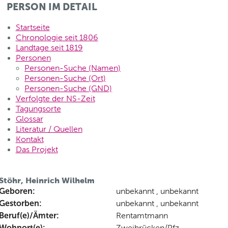
PERSON IM DETAIL
Startseite
Chronologie seit 1806
Landtage seit 1819
Personen
Personen-Suche (Namen)
Personen-Suche (Ort)
Personen-Suche (GND)
Verfolgte der NS-Zeit
Tagungsorte
Glossar
Literatur / Quellen
Kontakt
Das Projekt
Stöhr, Heinrich Wilhelm
Geboren:
unbekannt , unbekannt
Gestorben:
unbekannt , unbekannt
Beruf(e)/Ämter:
Rentamtmann
Wohnort(e):
Zweibrücken/Pfz.